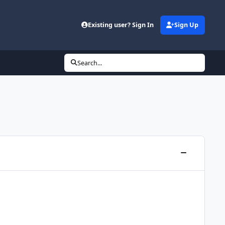
Existing user? Sign In
Sign Up
Search...