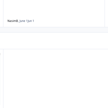
NasimB
,
June 1
Jun 1