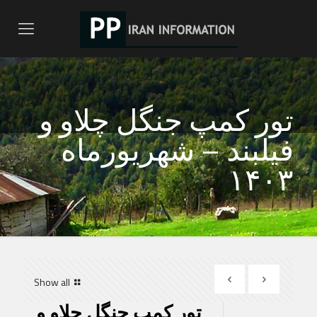
تور کمپ جنگل چلاو و
فیلبند – شهریورماه
۱۴۰۳
Show all
تور کمپ جنگل چلاو و